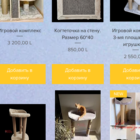
Быстрый просмотр
Быстрый просмотр
Быстрый п
Игровой комплекс
Когтеточка на стену.
Игровой ко
Размер 60*40
3-мя площа
Цена
3 200,00 L
игрушк
Цена
850,00 L
Цена
2 550,
Добавить в
Добавить в
Добави
корзину
корзину
корзи
NEW