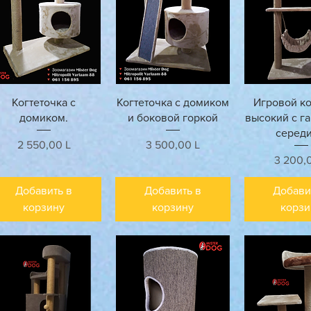
Быстрый просмотр
Быстрый просмотр
Быстрый п
Когтеточка с
Когтеточка с домиком
Игровой к
домиком.
и боковой горкой
высокий с г
середи
Цена
Цена
2 550,00 L
3 500,00 L
Цена
3 200,
Добавить в
Добавить в
Добави
корзину
корзину
корзи