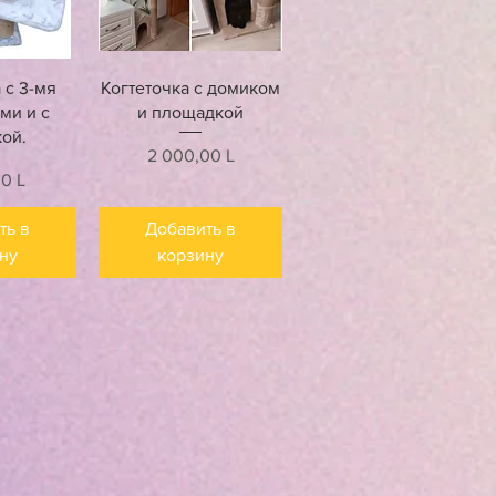
росмотр
Быстрый просмотр
 с 3-мя
Когтеточка с домиком
ми и с
и площадкой
ой.
Цена
2 000,00 L
00 L
ть в
Добавить в
ну
корзину