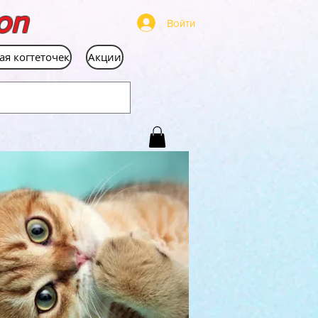
on
Войти
ая когтеточек
Акции