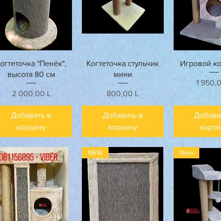
Быстрый просмотр
Быстрый просмотр
Быстрый п
огтеточка "Пенёк",
Когтеточка стульчик
Игровой к
высота 80 см
мини
Цена
1 950,
Цена
Цена
2 000,00 L
800,00 L
Добавить в
Добавить в
Добави
корзину
корзину
корзи
NEW
New