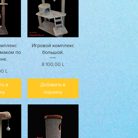
росмотр
Быстрый просмотр
омплекс
Игровой комплекс
амаком по
большой.
не.
Цена
8 100,00 L
00 L
ть в
Добавить в
ну
корзину