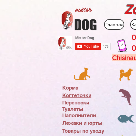
Z
mister
DOG
Главная
К
0
0
Chisinau
Корма
Когтеточки
Переноски
Туалеты
Наполнители
Лежаки и юрты
Товары по уходу