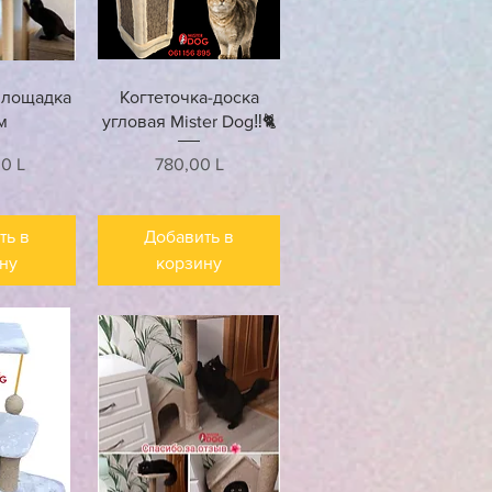
росмотр
Быстрый просмотр
площадка
Когтеточка-доска
м
угловая Mister Dog‼️🐈
Цена
00 L
780,00 L
ть в
Добавить в
ну
корзину