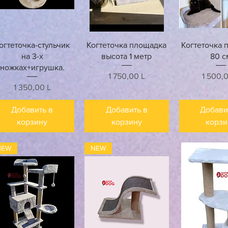
Быстрый просмотр
Быстрый просмотр
Быстрый п
огтеточка-стульчик
Когтеточка площадка
Когтеточка 
на 3-х
высота 1 метр
80 с
ножках+игрушка.
Цена
Цена
1 750,00 L
1 500,
Цена
1 350,00 L
Добавить в
Добавить в
Добави
корзину
корзину
корзи
NEW
NEW