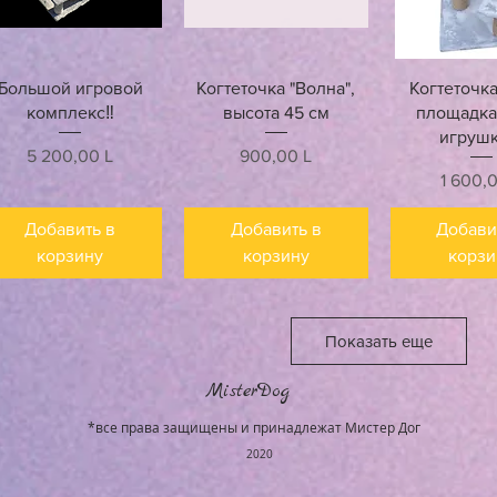
Быстрый просмотр
Быстрый просмотр
Быстрый п
Большой игровой
Когтеточка "Волна",
Когтеточка
комплекс‼️
высота 45 см
площадка
игрушк
Цена
Цена
5 200,00 L
900,00 L
Цена
1 600,
Добавить в
Добавить в
Добави
корзину
корзину
корзи
Показать еще
MisterDog
*все права защищены и принадлежат Мистер Дог
2020