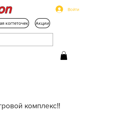
on
Войти
ая когтеточек
Акции
ровой комплекс‼️