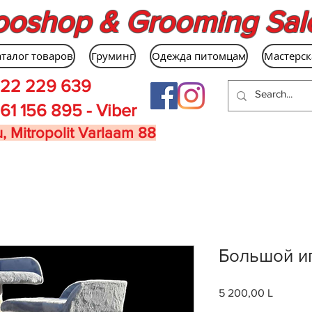
ooshop & Grooming Sal
аталог товаров
Груминг
Одежда питомцам
Мастерск
22 229 639
61 156 895 - Viber
, Mitropolit Varlaam 88
Большой иг
5 200,00 L
Цена