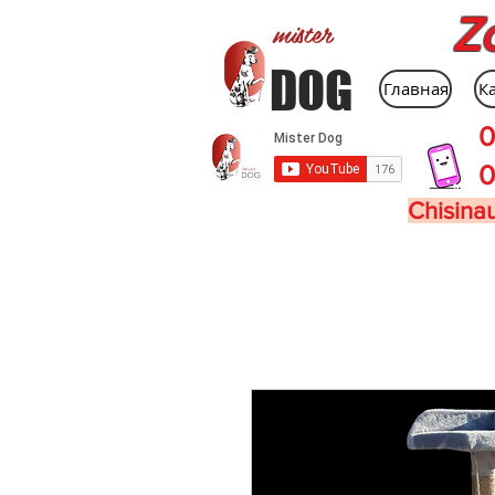
Z
mister
DOG
Главная
К
0
0
Chisinau