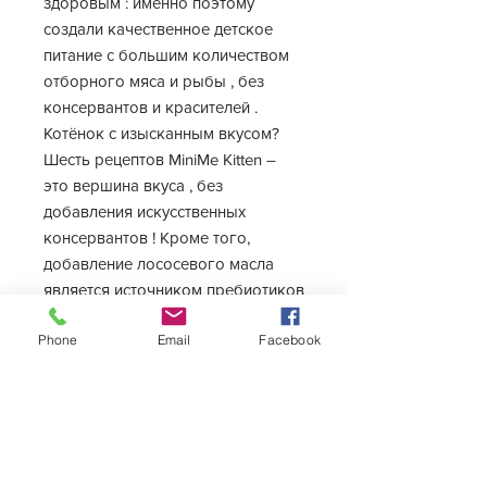
здоровым : именно поэтому
создали качественное детское
питание с большим количеством
отборного мяса и рыбы , без
консервантов и красителей .
Котёнок с изысканным вкусом?
Шесть рецептов MiniMe Kitten –
это вершина вкуса , без
добавления искусственных
консервантов ! Кроме того,
добавление лососевого масла
является источником пребиотиков
и антиоксидантов, полезных для
Phone
Email
Facebook
функции кишечника.
ПРИЕМУЩЕСТВА:
- 96% источников животного
белка
- 0% консервантов, красителей,
усилителей вкуса