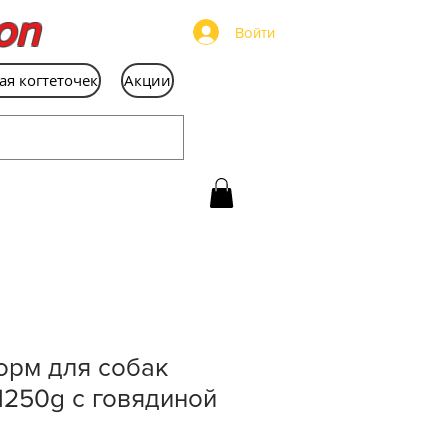
on
Войти
ая когтеточек
Акции
орм для собак
1250g с говядиной