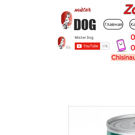
Z
mister
DOG
Главная
К
0
0
Chisinau