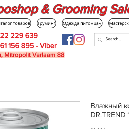
ooshop & Grooming Sal
аталог товаров
Груминг
Одежда питомцам
Мастерск
22 229 639
61 156 895 - Viber
, Mitropolit Varlaam 88
Влажный к
DR.TREND 