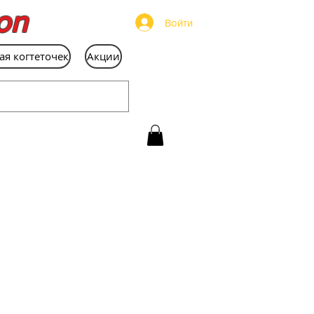
on
Войти
ая когтеточек
Акции