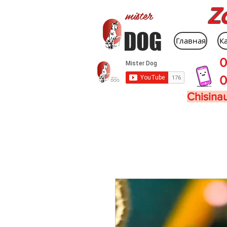
Z
mister
DOG
Главная
К
0
0
Chisinau