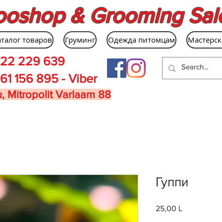
ooshop & Grooming Sal
аталог товаров
Груминг
Одежда питомцам
Мастерск
22 229 639
61 156 895 - Viber
, Mitropolit Varlaam 88
Гуппи
25,00 L
Цена