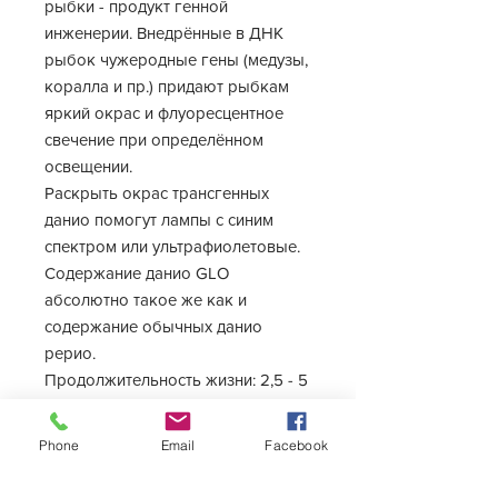
рыбки - продукт генной
инженерии. Внедрённые в ДНК
рыбок чужеродные гены (медузы,
коралла и пр.) придают рыбкам
яркий окрас и флуоресцентное
свечение при определённом
освещении.
Раскрыть окрас трансгенных
данио помогут лампы с синим
спектром или ультрафиолетовые.
Содержание данио GLO
абсолютно такое же как и
содержание обычных данио
рерио.
Продолжительность жизни: 2,5 - 5
лет
Размер взрослой особи в
Phone
Email
Facebook
аквариуме - до 6 см
Мы ждём Вас по нашему адресу