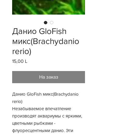
Данио GloFish
микс(Brachydanio
rerio)
15,00 L
Цена
На заказ
Данио GloFish микс(Brachydanio
rerio)
Незабываемое впечатление
производят аквариумы с яркими,
цветными рыбками -
флуоресцентными данио. Эти