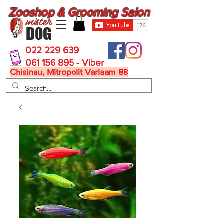
Zooshop & Grooming Salon
mister
DOG
022 229 639
061 156 895 - Viber
Chisinau, Mitropolit Varlaam 88