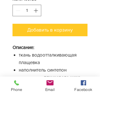
Добавить в корзину
Описание:
ткань водоотталкивающая
плащевка
наполнитель синтепон
подклад из
плюшевого меха
воротник-стойка для защиты
Phone
Email
Facebook
шеи от холода
капюшон с кнопкой
фиксатором
на шее есть отверстие для
поводка
застегивается кнопками на
животе