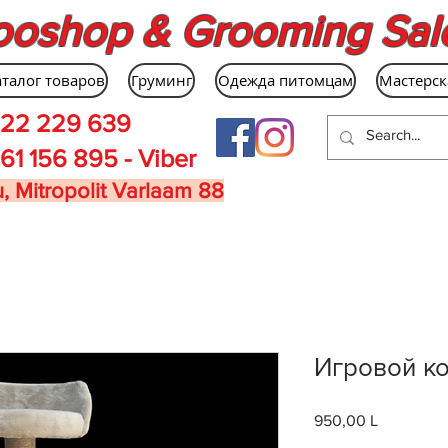
ooshop & Grooming Sal
аталог товаров
Груминг
Одежда питомцам
Мастерск
22 229 639
61 156 895 - Viber
, Mitropolit Varlaam 88
Игровой ко
950,00 L
Цена