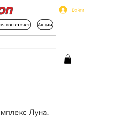
on
Войти
ая когтеточек
Акции
мплекс Луна.