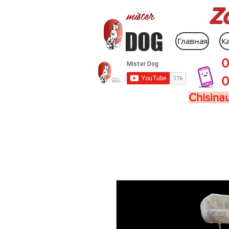
Z
mister
DOG
Главная
К
0
0
Chisinau