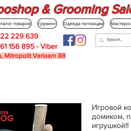
ooshop & Grooming Sal
аталог товаров
Груминг
Одежда питомцам
Мастерск
22 229 639
61 156 895 - Viber
, Mitropolit Varlaam 88
Игровой ко
домиком, 
игрушкой‼️