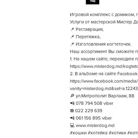
Игровой комплекс с домиком, 
Услуги от мастерской Мистер Д
📌 Реставрация,
📌 Перетяжка,
📌 Изготовления когтеточек.
Наш ассортимент Вы сможете п
1. На нашем сайте, переходите 
https://www.misterdog.md/kogteto
2. В альбоме на сайте Faceboo
https://www.facebook.com/media/
vanity=misterdog.md&set=a.122
🔎 ул.Митрополит Варлаам, 88
📲 078 794 508 viber
☎️ 022 229 639
📲 061 156 895 viber
💻 www.misterdog.md
#кошки #котейка #котики #ко