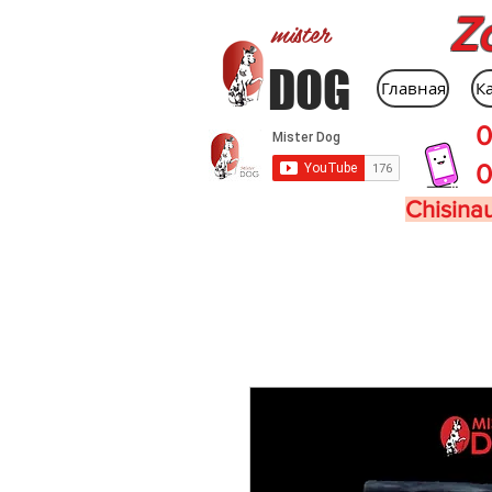
Z
mister
DOG
Главная
К
0
0
Chisinau