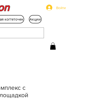
on
Войти
ая когтеточек
Акции
мплекс с
площадкой