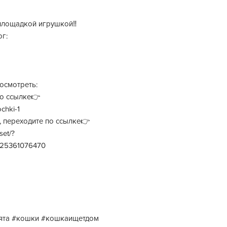
площадкой игрушкой‼️
ог:
осмотреть:
по ссылке👉
chki-1
k, переходите по ссылке👉
set/?
4325361076470
тята #кошки #кошкаищетдом