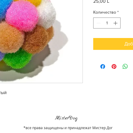
25,00 L
Цена
Количество
*
Доб
тый
MisterDog
*все права защищены и принадлежат Мистер Дог