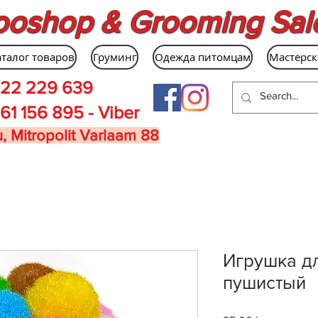
ooshop & Grooming Sal
аталог товаров
Груминг
Одежда питомцам
Мастерск
22 229 639
61 156 895 - Viber
, Mitropolit Varlaam 88
Игрушка дл
пушистый