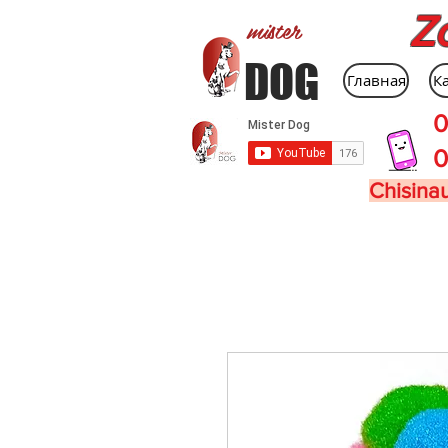
Z
mister
DOG
Главная
К
0
0
Chisinau