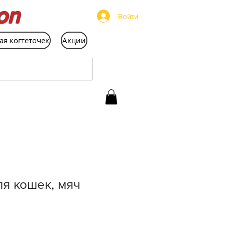
on
Войти
ая когтеточек
Акции
я кошек, мяч