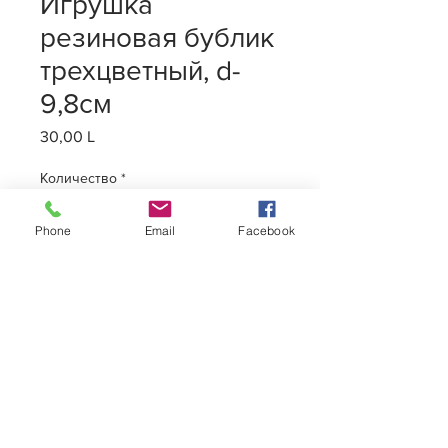
Игрушка
резиновая бублик
трехцветный, d-
9,8см
30,00 L
Цена
Количество
*
Phone
Email
Facebook
Добавить в корзину
Игрушка резиновая бублик
трехцветный, d-9,8см