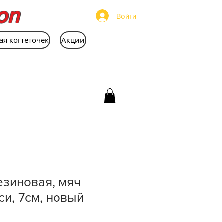
on
Войти
ая когтеточек
Акции
езиновая, мяч
си, 7см, новый