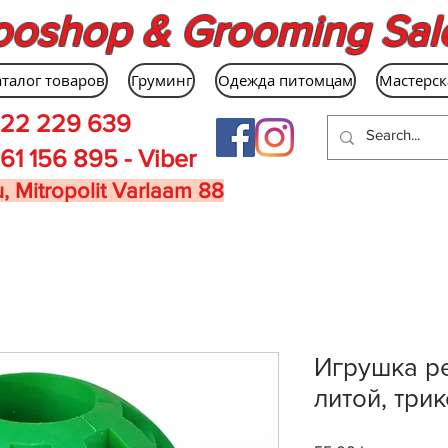
ooshop & Grooming Sal
аталог товаров
Груминг
Одежда питомцам
Мастерск
22 229 639
61 156 895 - Viber
, Mitropolit Varlaam 88
Игрушка р
литой, трик