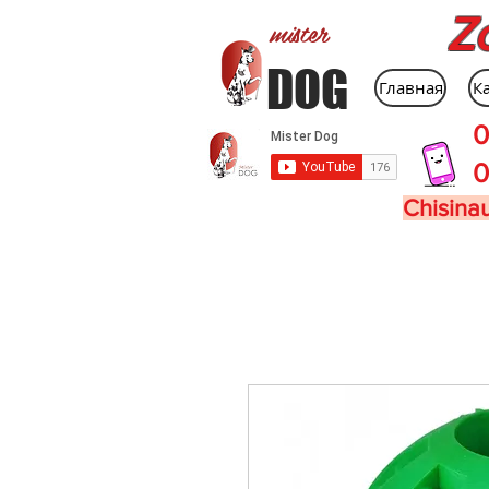
Z
mister
DOG
Главная
К
0
0
Chisinau