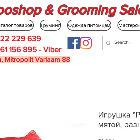
ooshop & Grooming Sal
аталог товаров
Груминг
Одежда питомцам
Мастерск
22 229 639
61 156 895 - Viber
, Mitropolit Varlaam 88
Игрушка "Р
мятой, раз