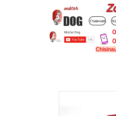
Z
mister
DOG
Главная
К
0
0
Chisinau