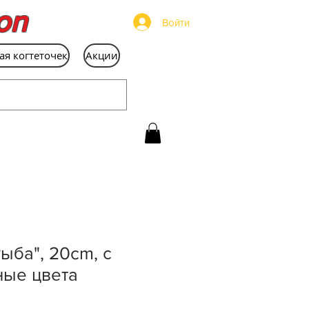
on
Войти
ая когтеточек
Акции
ыба", 20cm, с
ные цвета