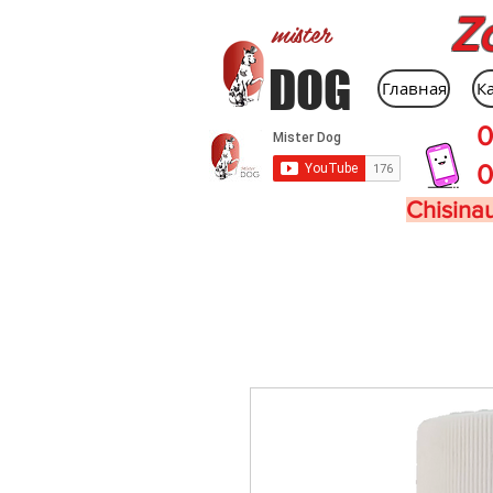
Z
mister
DOG
Главная
К
0
0
Chisinau