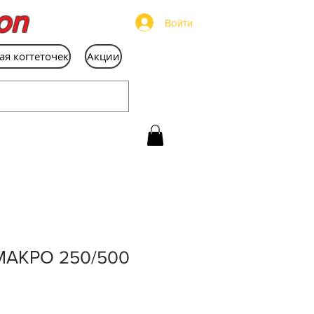
on
Войти
ая когтеточек
Акции
МАКРО 250/500