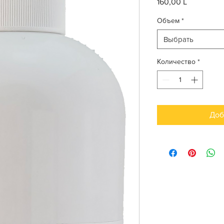
160,00 L
Цена
Объем
*
Выбрать
Количество
*
Доб