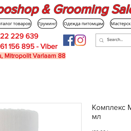
ooshop & Grooming Sal
аталог товаров
Груминг
Одежда питомцам
Мастерск
22 229 639
61 156 895 - Viber
, Mitropolit Varlaam 88
Комплекс 
мл