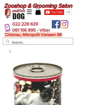
Zooshop & Grooming Salon
mister
DOG
022 229 639
061 156 895 - Viber
Chisinau, Mitropolit Varlaam 88