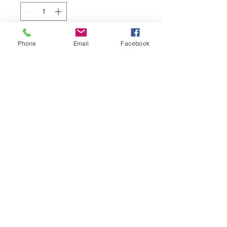
Добавить в корзину
Phone
Email
Facebook
Pet's Land Cat Beef and Lamb —
это влажный корм премиум-
класса для взрослых кошек,
изготовленный из тщательно
отобранных ингредиентов для
идеального пищеварения.
Ингредиенты
Говяжьи легкие
Ягненок
MisterDog