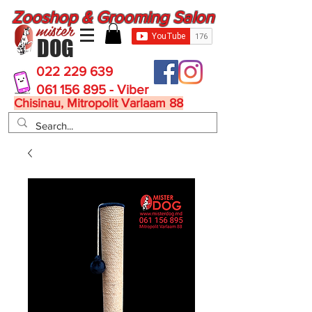
Zooshop & Grooming Salon
mister
DOG
022 229 639
061 156 895 - Viber
Chisinau, Mitropolit Varlaam 88