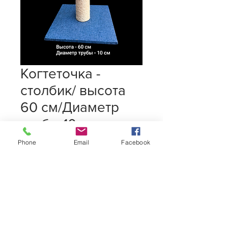
Когтеточка -
столбик/ высота
60 см/Диаметр
трубы 10 см
550,00 L
Цена
Phone
Email
Facebook
Количество
*
Добавить в корзину