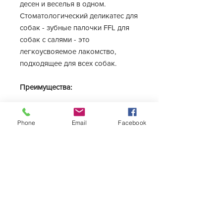
десен и веселья в одном.
Стоматологический деликатес для
собак - зубные палочки FFL для
собак с салями - это
легкоусвояемое лакомство,
подходящее для всех собак.
Преимущества:
Помогает ухаживать за зубами
и деснами.
Phone
Email
Facebook
Легко усваивается.
Форма подходит для всех
собак.
Без сахара и сои.
Ингредиенты:
Зерновые, мясо и продукты