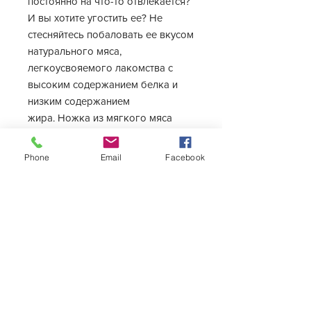
постоянно на что-то отвлекается?
И вы хотите угостить ее? Не
стесняйтесь побаловать ее вкусом
натурального мяса,
легкоусвояемого лакомства с
высоким содержанием белка и
низким содержанием
жира. Ножка из мягкого мяса
курицы на кальциевой
перссованной кости, чтоб долго
Phone
Email
Facebook
можно было грызть, данное
лакомство, способствует чистке
зубов, где кусание и жевание
укрепляют жевательные мышцы,
десны и зубы. Благодаря этому
ваша собака будет довольна.
Есть в наличии по адресу👇
🔎ул.Митрополит Варлаам, 88