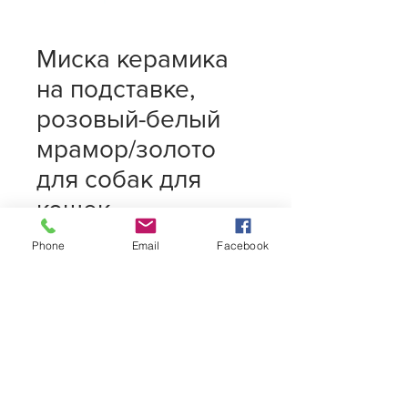
Миска керамика
на подставке,
розовый-белый
мрамор/золото
для собак для
кошек
160,00 L
Цена
Phone
Email
Facebook
Количество
*
Добавить в корзину