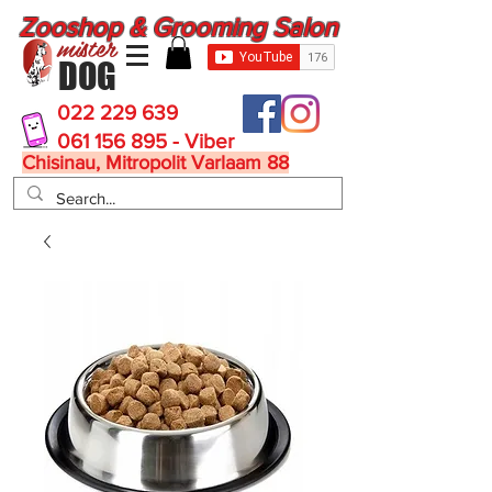
Zooshop & Grooming Salon
mister
DOG
022 229 639
061 156 895 - Viber
Chisinau, Mitropolit Varlaam 88