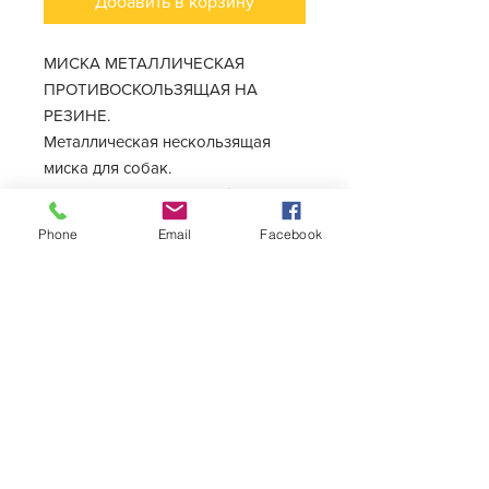
Добавить в корзину
МИСКА МЕТАЛЛИЧЕСКАЯ
ПРОТИВОСКОЛЬЗЯЩАЯ НА
РЕЗИНЕ.
Металлическая нескользящая
миска для собак.
Размеры: 11 см, 11, 5 см, 13,5 см, 15,5
см, 16,5 см, 17,5 см, 18,5 см, 29,5
Phone
Email
Facebook
Миска прочная, так как не будет
быстро раскусываться животным.
Кроме того, металлические миски
тяжелее других и поэтому не так
легко скользят.
Они снабжены нескользящей
резиной, которая не дает ей
смещаться во время еды и
царапать пол.
Изготовлен из нержавеющей