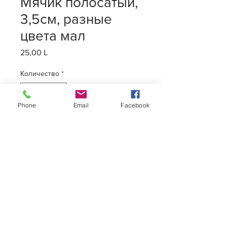
Мячик полосатый,
3,5см, разные
цвета мал
25,00 L
Цена
Количество
*
Phone
Email
Facebook
Добавить в корзину
Мячик полосатый, 3,5см, разные
цвета мал
MisterDog
2020