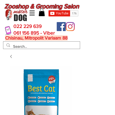
Zooshop & Grooming Salon
mister
DOG
022 229 639
061 156 895 - Viber
Chisinau, Mitropolit Varlaam 88