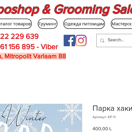
ooshop & Grooming Sal
аталог товаров
Груминг
Одежда питомцам
Мастерск
22 229 639
61 156 895 - Viber
, Mitropolit Varlaam 88
Парка хак
Артикул: KP-11
400,00 L
Цена