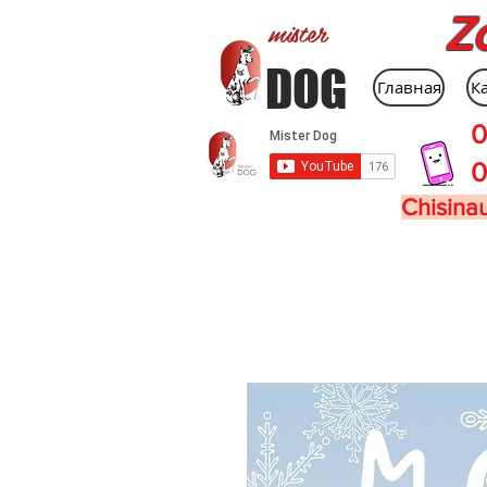
Z
mister
DOG
Главная
К
0
0
Chisinau