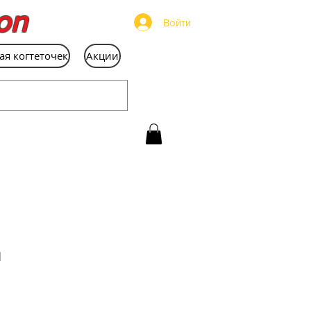
on
Войти
ая когтеточек
Акции
и