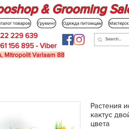
ooshop & Grooming Sal
аталог товаров
Груминг
Одежда питомцам
Мастерск
22 229 639
61 156 895 - Viber
, Mitropolit Varlaam 88
Растения и
кактус дво
цвета