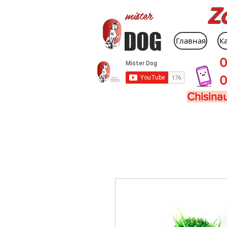
Z
mister
DOG
Главная
К
0
0
Chisinau