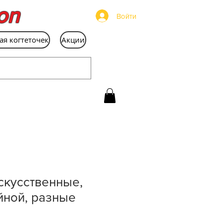
on
Войти
ая когтеточек
Акции
скусственные,
йной, разные