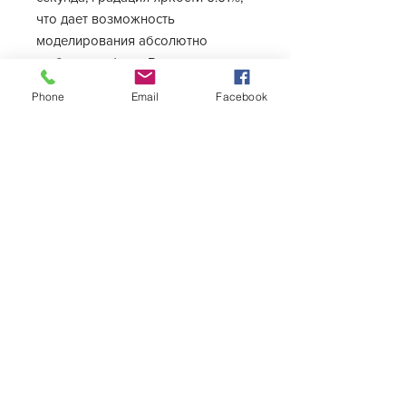
что дает возможность
моделирования абсолютно
любого графика. Визуализация
настройки каждой точки времени
Phone
Email
Facebook
на графике спектра. Количество
точек времени не
ограничено. Применяемые
светодиоды: UV-A 400-405nm,
Violet 415-420nm, Royal blue 445-
450nm, Blue 455-460nm, S Blue
485nm, Cyan 495nm, PC Amber,
Red 620nm, Cool white.
Характеристика
Тип
Морской
Длина
1190 мм