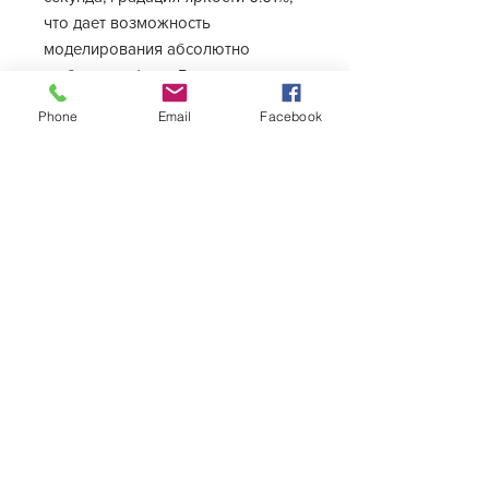
что дает возможность
моделирования абсолютно
любого графика. Визуализация
настройки каждой точки времени
Phone
Email
Facebook
на графике спектра. Количество
точек времени не
ограничено. Применяемые
светодиоды: UV-A 400-405nm,
Violet 415-420nm, Royal blue 445-
450nm, Blue 455-460nm, S Blue
485nm, Cyan 495nm, PC Amber,
Red 620nm, Cool white.
Характеристики
Тип
Морской
Длина
490 мм