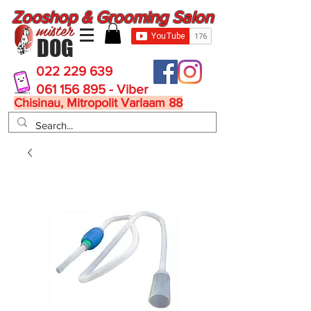
Zooshop & Grooming Salon
mister
DOG
022 229 639
061 156 895 - Viber
Chisinau, Mitropolit Varlaam 88