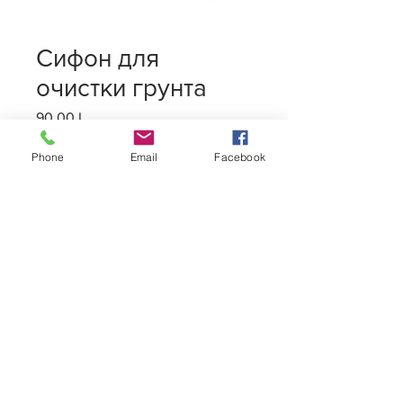
Сифон для
очистки грунта
90,00 L
Цена
Количество
*
Phone
Email
Facebook
Добавить в корзину
MisterDog
2020