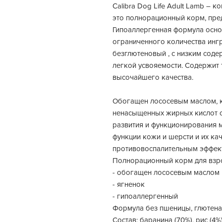
Calibra Dog Life Adult Lamb – 
это полнорационный корм, пре
Гипоаллергенная формула основ
ограниченного количества ингр
безглютеновый , с низким соде
легкой усвояемости. Содержит
высочайшего качества.
Обогащен лососевым маслом, к
ненасыщенных жирных кислот о
развития и функционирования 
функции кожи и шерсти и их ка
противовоспалительным эффек
Полнорационный корм для взр
- обогащен лососевым маслом
- ягненок
- гипоаллергенный
Формула без пшеницы, глютена,
Состав: баранина (70%), рис (4