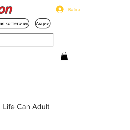
on
Войти
ая когтеточек
Акции
 Life Can Adult