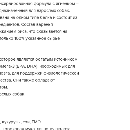
консервированная формула с ягненком –
дназначенный для взрослых собак.
ана на одном типе белка и состоит из
едиентов. Состав варенья
ржанием риса, что сказывается на
 только 100% указанное сырье
оторое является богатым источником
мега-3 (EPA, DHA), необходимых для
мозга, для поддержки физиологической
чества. Они также обладают
том.
ослых собак.
 кукурузы, сои, ГМО.
%), гороховая мука, лигноцеллюлоза,