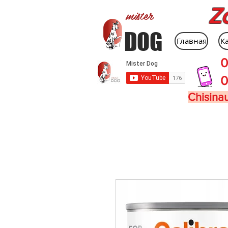
Z
mister
DOG
Главная
К
0
0
Chisinau