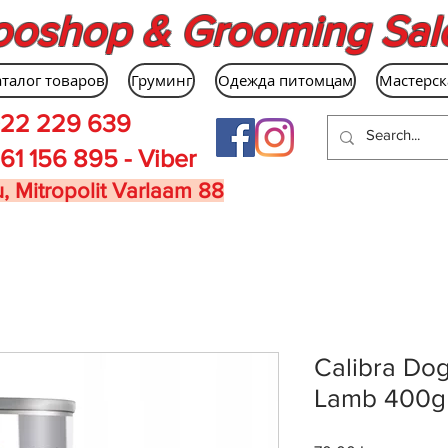
ooshop & Grooming Sal
аталог товаров
Груминг
Одежда питомцам
Мастерск
22 229 639
61 156 895 - Viber
, Mitropolit Varlaam 88
Calibra Dog
Lamb 400g