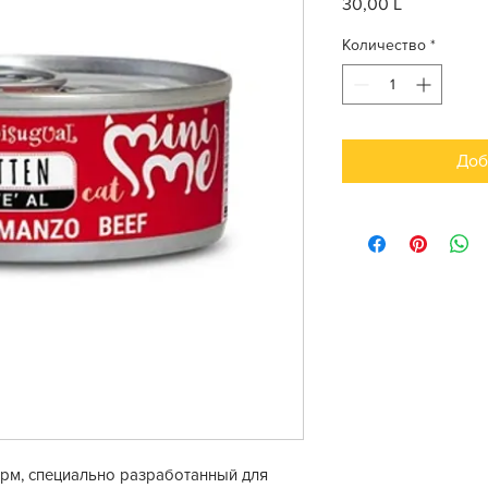
30,00 L
Цена
Количество
*
Доб
орм, специально разработанный для