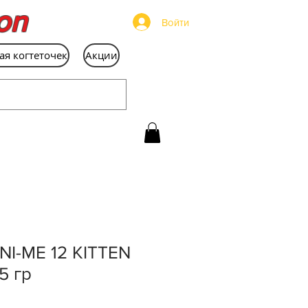
on
Войти
ая когтеточек
Акции
INI-ME 12 KITTEN
5 гр