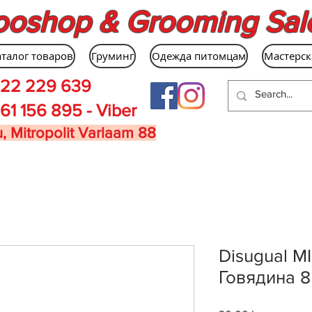
ooshop & Grooming Sal
аталог товаров
Груминг
Одежда питомцам
Мастерск
22 229 639
61 156 895 - Viber
, Mitropolit Varlaam 88
Disugual M
Говядина 8