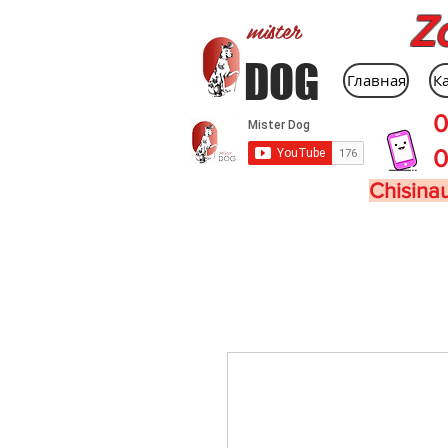
Z
mister
DOG
Главная
К
0
0
Chisinau