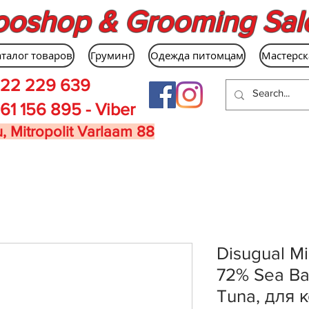
ooshop & Grooming Sal
аталог товаров
Груминг
Одежда питомцам
Мастерск
22 229 639
61 156 895 - Viber
, Mitropolit Varlaam 88
Disugual M
72% Sea Ba
Tuna, для 