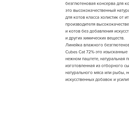
безглютеновая консерва для ко
это высококачественный нату
для котов класса холистик от и
производителя высококачестве
и котов без добавления искусс
и других химических веществ.
Линейка влажного безглютеново
Cubes Cat 72%-это изысканные
нежном паштете, натуральная 
изготовленная из отборного сы
натурального мяса или рыбы, н
искусственных добавок и усилит