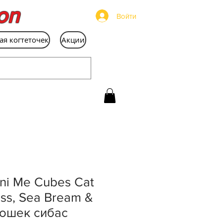
on
Войти
ая когтеточек
Акции
ini Me Cubes Cat
ss, Sea Bream &
кошек сибас