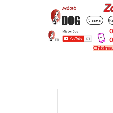
Z
mister
DOG
Главная
К
0
0
Chisinau