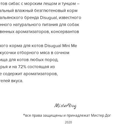
тов сибас с морским лещом и тунцом –
ральный влажный безглютеновый корм
тальянского бренда Disugual, известного
нного натурального питания для собак
твенных ароматизаторов, консервантов
го корма для котов Disugual Mini Me
 кусочки отборного мяса в сочном
пища для котов любых пород,
рья и на 72% состоящая из
е содержит ароматизаторов,
елей вкуса.
MisterDog
*все права защищены и принадлежат Мистер Дог
2020