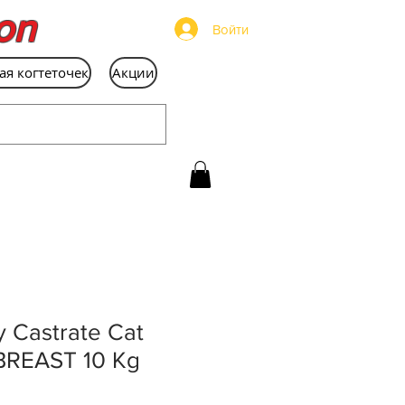
on
Войти
ая когтеточек
Акции
ty Castrate Cat
BREAST 10 Kg