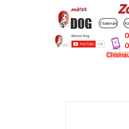
Z
mister
DOG
Главная
К
0
0
Chisinau