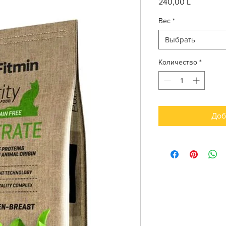
240,00 L
Цена
Вес
*
Выбрать
Количество
*
Доб