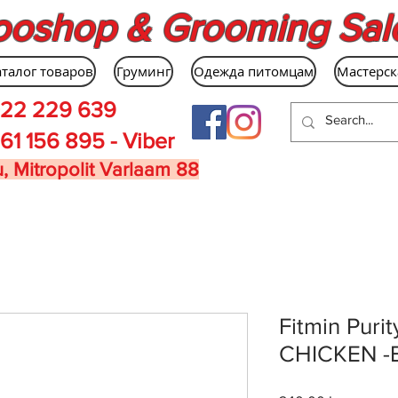
ooshop & Grooming Sal
аталог товаров
Груминг
Одежда питомцам
Мастерск
22 229 639
61 156 895 - Viber
, Mitropolit Varlaam 88
Fitmin Puri
CHICKEN -