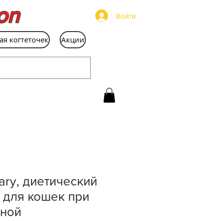
on
Войти
ая когтеточек
Акции
nary, диетический
 для кошек при
ной