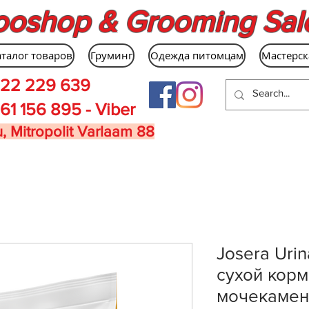
ooshop & Grooming Sal
аталог товаров
Груминг
Одежда питомцам
Мастерск
22 229 639
61 156 895 - Viber
, Mitropolit Varlaam 88
Josera Uri
сухой корм
мочекамен