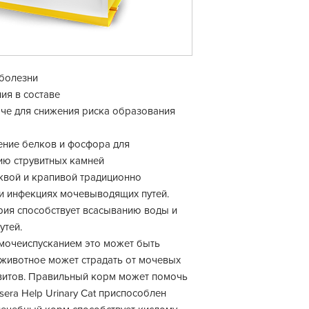
болезни
ия в составе
че для снижения риска образования
ние белков и фосфора для
ию струвитных камней
квой и крапивой традиционно
и инфекциях мочевыводящих путей.
ия способствует всасыванию воды и
тей.
 мочеиспусканием это может быть
, животное может страдать от мочевых
увитов. Правильный корм может помочь
era Help Urinary Cat приспособлен