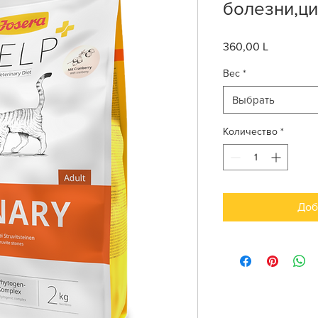
болезни,ци
360,00 L
Цена
Вес
*
Выбрать
Количество
*
Доб