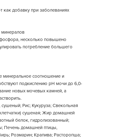
т как добавку при заболеваниях
 минералов
 фосфора, несколько повышено
мулировать потребление большего
е минеральное соотношение и
бствуют подкислению рН мочи до 6,0-
вание новых мочевых камней, а
астворить.
сушеный; Рис; Кукуруза; Свекольная
 клетчатки) сушеная; Жир домашней
вотный белок, гидролизованный;
; Печень домашней птицы,
ирь; Розмарин; Крапива; Расторопша;