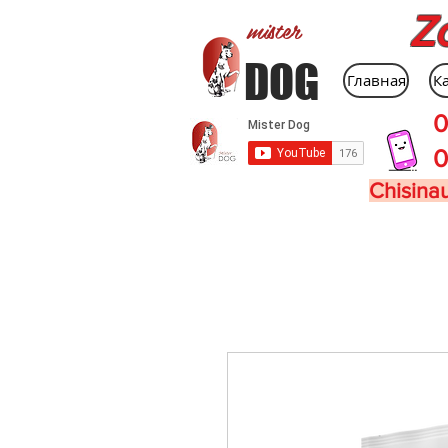
Z
mister
DOG
Главная
К
0
0
Chisinau