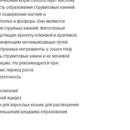
лечебный корм способствует кислому
сть образования струвитовых камней.
е содержание магния и
белка и фосфора. Они являются
я струйных камней. Фитогенный
устящую крокету клюквой и крапивой,
инфекциях мочевыводящих путей.
бранные ингредиенты у Josera Help
ть струвитовые камни и их мочевой
ацию. Не рекомендуется при:
ии, период роста
таточность
слителей
кий ацидоз
 для взрослых кошек для растворения
уменьшения рецидива образования