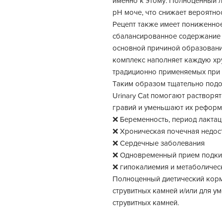
именно к этому. Полноценный 
рН моче, что снижает вероятно
Рецепт также имеет пониженно
сбалансированное содержание 
основной причиной образовани
комплекс наполняет каждую хр
традиционно применяемых при 
Таким образом тщательно подо
Urinary Cat помогают растворя
гравий и уменьшают их реформ
❌ Беременность, период лактац
❌ Хроническая почечная недос
❌ Сердечные заболевания
❌ Одновременный прием подки
❌ гипокалиемия и метаболичес
Полноценный диетический корм
струвитных камней и/или для 
струвитных камней.