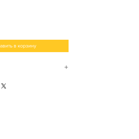
авить в корзину
Многоцелевой
(травник, биотопного
типа, палюдариум,
фитостина, фитофильтр)
а
950 мм
ка
110 мм