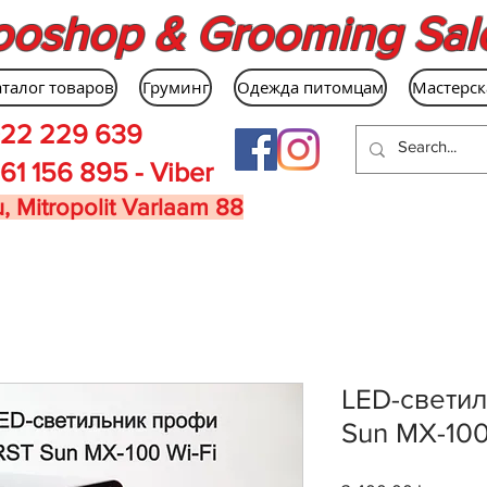
ooshop & Grooming Sal
аталог товаров
Груминг
Одежда питомцам
Мастерск
22 229 639
61 156 895 - Viber
, Mitropolit Varlaam 88
LED-свети
Sun MX-100