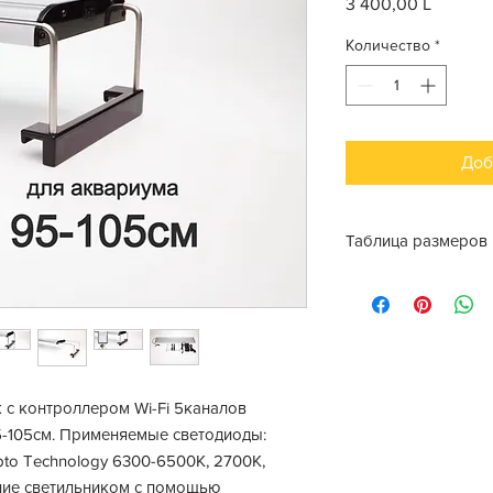
3 400,00 L
Цена
Количество
*
Доб
Таблица размеров
Тип
 с контроллером Wi-Fi 5каналов
Длина светильник
5-105см. Применяемые светодиоды:
Ширина светильни
Opto Technology 6300-6500К, 2700К,
ние светильником с помощью