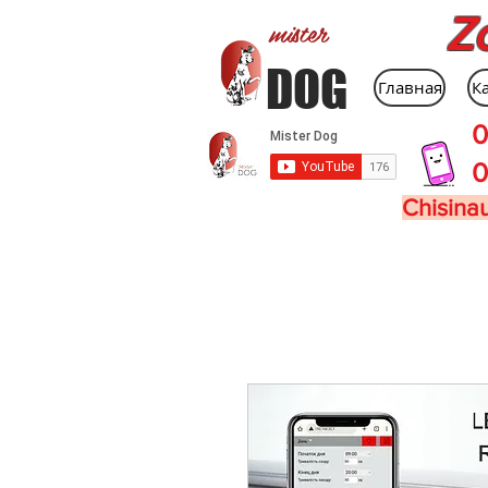
Z
mister
DOG
Главная
К
0
0
Chisinau