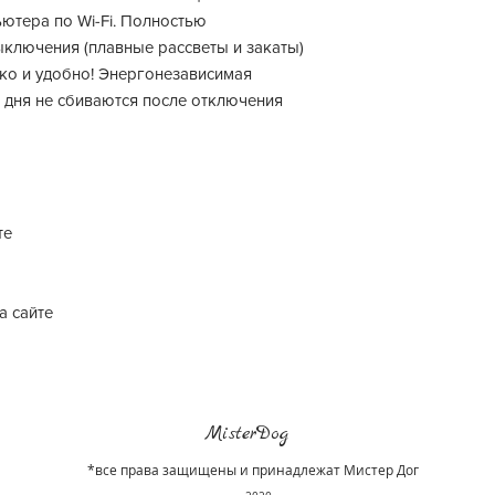
Толщина светильн
ютера по Wi-Fi. Полностью
ыключения (плавные рассветы и закаты)
Длина аквариума
гко и удобно! Энергонезависимая
е дня не сбиваются после отключения
Мощность
Световой поток, Л
Производитель
те
а сайте
MisterDog
*все права защищены и принадлежат Мистер Дог