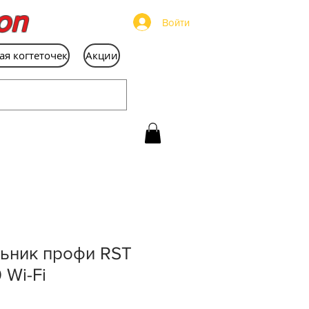
on
Войти
ая когтеточек
Акции
льник профи RST
 Wi-Fi