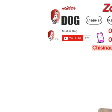
Z
mister
DOG
Главная
К
0
0
Chisinau