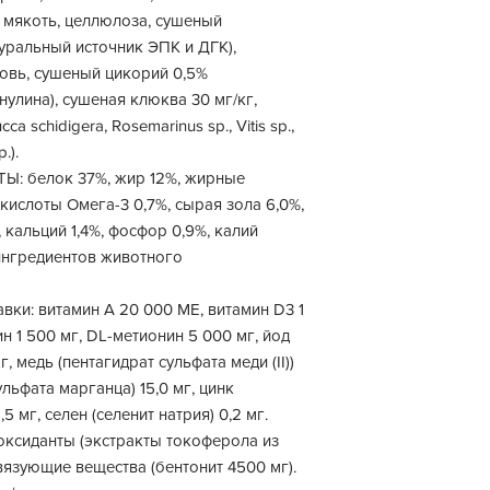
 мякоть, целлюлоза, сушеный
туральный источник ЭПК и ДГК),
овь, сушеный цикорий 0,5%
улина), сушеная клюква 30 мг/кг,
a schidigera, Rosemarinus sp., Vitis sp.,
.).
 белок 37%, жир 12%, жирные
кислоты Омега-3 0,7%, сырая зола 6,0%,
, кальций 1,4%, фосфор 0,9%, калий
 ингредиентов животного
вки: витамин А 20 000 МЕ, витамин D3 1
ин 1 500 мг, DL-метионин 5 000 мг, йод
, медь (пентагидрат сульфата меди (II))
ульфата марганца) 15,0 мг, цинк
5 мг, селен (селенит натрия) 0,2 мг.
оксиданты (экстракты токоферола из
 связующие вещества (бентонит 4500 мг).