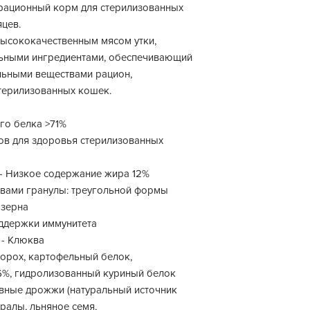
рационный корм для стерилизованных
цев.
высококачественным мясом утки,
льными ингредиентами, обеспечивающий
льными веществами рацион,
терилизованных кошек.
го белка >71%
ов для здоровья стерилизованных
 - Низкое содержание жира 12%
твами гранулы: треугольной формы
 зерна
оддержки иммунитета
 - Клюква
горох, картофельный белок,
6%, гидролизованный куриный белок
пивные дрожжи (натуральный источник
ралы, льняное семя,