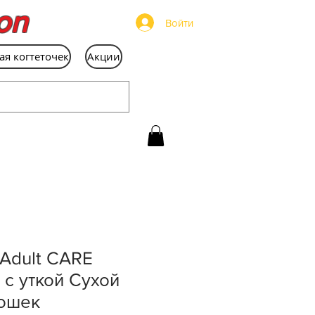
on
Войти
ая когтеточек
Акции
 Adult CARE
 с уткой Сухой
кошек