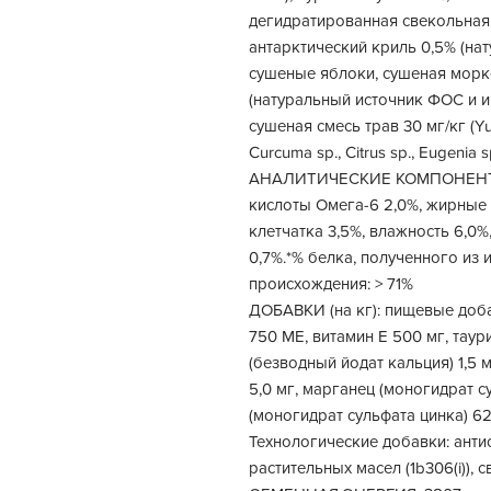
дегидратированная свекольная
антарктический криль 0,5% (на
сушеные яблоки, сушеная морк
(натуральный источник ФОС и ин
сушеная смесь трав 30 мг/кг (Yucc
Curcuma sp., Citrus sp., Eugenia sp
АНАЛИТИЧЕСКИЕ КОМПОНЕНТЫ:
кислоты Омега-6 2,0%, жирные 
клетчатка 3,5%, влажность 6,0%
0,7%.*% белка, полученного из
происхождения: > 71%
ДОБАВКИ (на кг): пищевые доба
750 МЕ, витамин Е 500 мг, таур
(безводный йодат кальция) 1,5 мг
5,0 мг, марганец (моногидрат с
(моногидрат сульфата цинка) 62,
Технологические добавки: анти
растительных масел (1b306(i)),