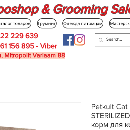
ooshop & Grooming Sal
аталог товаров
Груминг
Одежда питомцам
Мастерск
22 229 639
61 156 895 - Viber
, Mitropolit Varlaam 88
Petkult Cat
STERILIZED
корм для 