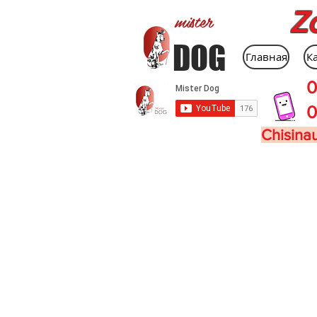
Z
mister
DOG
Главная
К
0
0
Chisinau