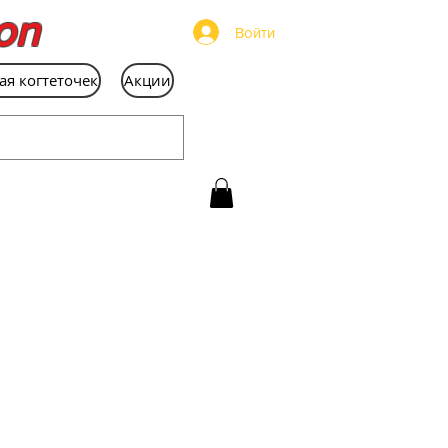
on
Войти
ая когтеточек
Акции